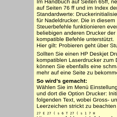
Im Handbuch auf Seiten 65ff, n
auf Seiten 76 ff und im Index der
Standardwerte: Druckerinitialisi
für Nadeldrucker. Die in diese
Steuerbefehle funktionieren eve
beliebigen anderen Drucker der
kompatible Befehle unterstützt.
Hier gilt: Probieren geht über St
Sollten Sie einen HP Deskjet Dr
kompatiblen Laserdrucker zum 
können Sie ebenfalls eine schm
mehr auf eine Seite zu bekomm
So wird’s gemacht:
Wählen Sie im Menü Einstellun
und dort die Option Drucker: Init
folgenden Text, wobei Gross- u
Leerzeichen strickt zu beachten
27 E 27 ( s 6 T 27 ( s 1 7 H