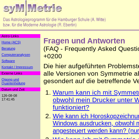
Astro-Links
Fragen und Antworten
Home (ACS)
(FAQ - Frequently Asked Questi
Beratung
+0200
Computeranalysen
Software
Die hier aufgeführten Problemst
Kontakt / Impressum
alle Versionen von Symmetrie ab
Externe Links
gesondert auf die betreffende 
Qigong und
Quantenheilung
Datum und Zeit
Warum kann ich mit Symmetri
126-08-08
obwohl mein Drucker unter 
17:41:45
funktioniert?
W
ie kann ich Horoskopzeichnu
Windows ausdrucken, obwohl m
angesteuert werden kann? (nur 