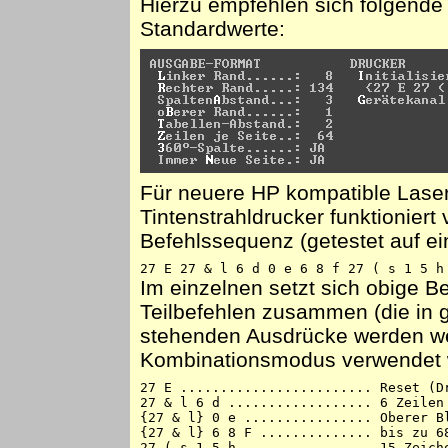
Hierzu empfehlen sich folgende 
Standardwerte:
Für neuere HP kompatible Laser
Tintenstrahldrucker funktioniert 
Befehlssequenz (getestet auf e
27 E 27 & l 6 d 0 e 6 8 f 27 ( s 1 5 h
Im einzelnen setzt sich obige 
Teilbefehlen zusammen (die in
stehenden Ausdrücke werden we
Kombinationsmodus verwendet w
27 E ........................ Reset (Dr
27 & l 6 d .................. 6 Zeilen 
{27 & l} 0 e ................ Oberer Bl
{27 & l} 6 8 F .............. bis zu 68
27 ( s 1 5 h ................ 15 Zeiche