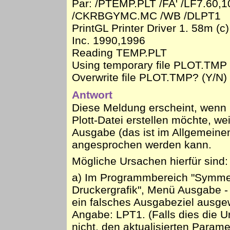
Par: /PTEMP.PLT /FA' /LF7.60,1
/CKRBGYMC.MC /WB /DLPT1
PrintGL Printer Driver 1. 58m (c
Inc. 1990,1996
Reading TEMP.PLT
Using temporary file PLOT.TMP
Overwrite file PLOT.TMP? (Y/N)
Antwort
Diese Meldung erscheint, wenn
Plott-Datei erstellen möchte, wei
Ausgabe (das ist im Allgemeinen
angesprochen werden kann.
Mögliche Ursachen hierfür sind:
a) Im Programmbereich "Symmetr
Druckergrafik", Menü Ausgabe -
ein falsches Ausgabeziel ausgewä
Angabe: LPT1. (Falls dies die 
nicht, den aktualisierten Parame